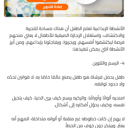
الأنشطة الإبداعية تعلم الطفل أن هناك مساحة للتجربة
والاكتشاف، واستغلال الإجازة الصيفية للأطفال لا يعني منحهم
فرصة ليكتشفوا أنفسهم، ويجربوا، ويفاجئونا بإبداعهم، ومن أبرز
الأنشطة التي يمكن تنفيذها:
4- الرسم والتلوين
طفل يحمل فرشاة هو طفل يصنع عالَمًا خاصًا به، لا قوانين تحدّه
ولا حدود توقفه.
امنحيه ألوانًا وأوراقًا، واتركيه يرسم كيف يرى الدنيا، كيف يتخيل
نفسه، وكيف يحوّل أفكاره إلى أشكال.
لا يهم إن كانت خطوطه غير متقنة أو ألوانه متداخلة، المهم أنه
يعبّر، ويبتكر دون خوف من الخطأ.