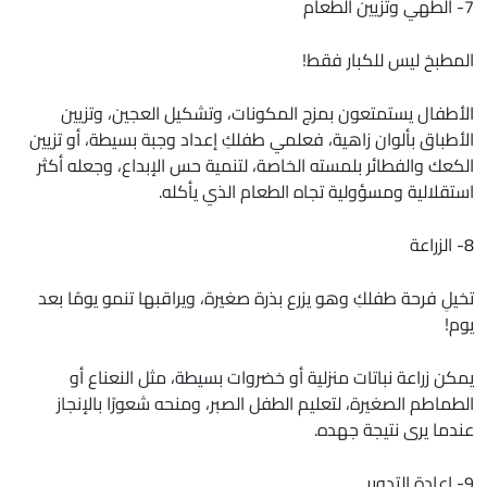
7- الطهي وتزيين الطعام
المطبخ ليس للكبار فقط!
الأطفال يستمتعون بمزج المكونات، وتشكيل العجين، وتزيين
الأطباق بألوان زاهية، فعلمي طفلكِ إعداد وجبة بسيطة، أو تزيين
الكعك والفطائر بلمسته الخاصة، لتنمية حس الإبداع، وجعله أكثر
استقلالية ومسؤولية تجاه الطعام الذي يأكله.
8- الزراعة
تخيلِ فرحة طفلكِ وهو يزرع بذرة صغيرة، ويراقبها تنمو يومًا بعد
يوم!
يمكن زراعة نباتات منزلية أو خضروات بسيطة، مثل النعناع أو
الطماطم الصغيرة، لتعليم الطفل الصبر، ومنحه شعورًا بالإنجاز
عندما يرى نتيجة جهده.
9- إعادة التدوير