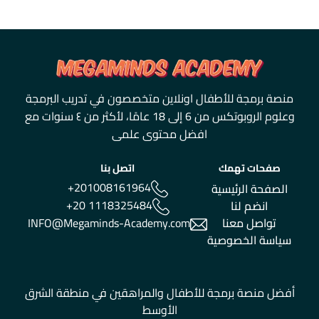
منصة برمجة للأطفال اونلاين متخصصون في تدريب البرمجة
وعلوم الروبوتكس من 6 إلى 18 عامًا، لأكثر من ٤ سنوات مع
افضل محتوى علمى
صفحات تهمك
اتصل بنا
+201008161964
الصفحة الرئيسية
+20 1118325484
انضم لنا
تواصل معنا
INFO@Megaminds-Academy.com
سياسة الخصوصية
أفضل منصة برمجة للأطفال والمراهقين في منطقة الشرق
الأوسط