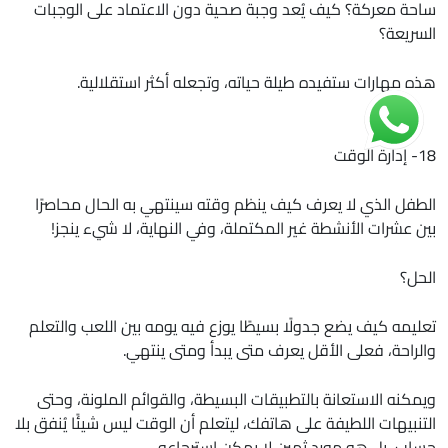
ساحة معركة؟ كيف يُعد وجبة صحية دون الاعتماد على الوجبات
السريعة؟
هذه مهارات ستفيده طيلة حياته، وتجعله أكثر استقلالية.
18- إدارة الوقت
الطفل الذي لا يعرف كيف ينظم وقته سينتهي به الحال محاصرًا
بين عشرات الأنشطة غير المكتملة، وفي النهاية، لا شيء ينجز!
الحل؟
تعليمه كيف يضع جدولًا بسيطًا يوزع فيه يومه بين اللعب والتعلم
والراحة، فعلى الأقل يعرف متى يبدأ ومتى ينتهي.
ويمكنه الاستعانة بالتطبيقات البسيطة، والقوائم الملونة، وحتى
التنبيهات اللطيفة على هاتفك، ليتعلم أن الوقت ليس شيئًا يُنفق بلا
حساب، بل هو مورد ثمين لا يمكن استرجاعه.