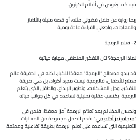
فيه كما يغوص في أفلام الكرتون.
ربما رواية عن طفل فضولي مثله، أو قصة مليئة بالألغاز
والمفاجآت، واجعلي القراءة عادة يومية.
2- تعلم البرمجة
لماذا البرمجة؟ لأن التفكير المنطقي مهارة حياتية
قد يبدو مصطلح "البرمجة" معقدًا للكبار، لكنه في الحقيقة عالم
ممتع للأطفال، فالبرمجة ليست مجرد أكواد، بل هي طريقة
للتفكير، وحل المشكلات، وتطوير الإبداع، والطفل الذي يتعلم
البرمجة يكتسب عقلية تحليلية تساعده في كل جوانب حياته.
ولحسن الحظ، لم يعد تعلُّم البرمجة أمرًا معقدًا، فنحن في
"
ميجاميندز أكاديمي
" نقدم للطفل مجموعة من المسارات
التعليمية التي تساعده على تعلم البرمجة بطريقة تفاعلية وممتعة.