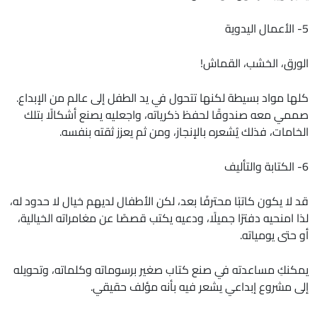
5- الأعمال اليدوية
الورق، الخشب، القماش!
كلها مواد بسيطة لكنها تتحول في يد الطفل إلى عالم من الإبداع.
صممي معه صندوقًا لحفظ ذكرياته، واجعليه يصنع أشكالًا بتلك
الخامات، فذلك يُشعره بالإنجاز، ومن ثم يعزز ثقته بنفسه.
6- الكتابة والتأليف
قد لا يكون كاتبًا محترفًا بعد، لكن الأطفال لديهم خيال لا حدود له،
لذا امنحيه دفترًا جميلًا، ودعيه يكتب قصصًا عن مغامراته الخيالية،
أو حتى يومياته.
يمكنكِ مساعدته في صنع كتاب صغير برسوماته وكلماته، وتحويله
إلى مشروع إبداعي يشعر فيه بأنه مؤلف حقيقي.