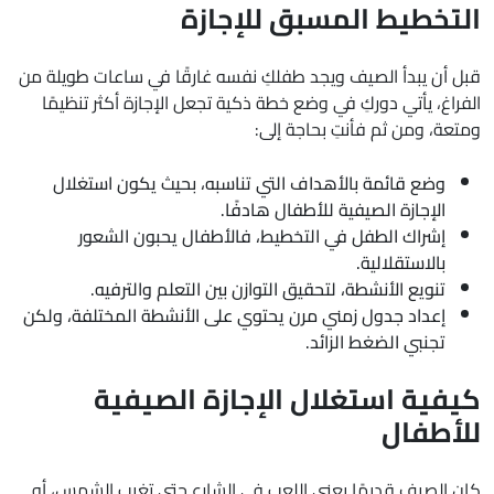
التخطيط المسبق للإجازة
قبل أن يبدأ الصيف ويجد طفلكِ نفسه غارقًا في ساعات طويلة من
الفراغ، يأتي دوركِ في وضع خطة ذكية تجعل الإجازة أكثر تنظيمًا
ومتعة، ومن ثم فأنتِ بحاجة إلى:
وضع قائمة بالأهداف التي تناسبه، بحيث يكون استغلال
الإجازة الصيفية للأطفال هادفًا.
إشراك الطفل في التخطيط، فالأطفال يحبون الشعور
بالاستقلالية.
تنويع الأنشطة، لتحقيق التوازن بين التعلم والترفيه.
إعداد جدول زمني مرن يحتوي على الأنشطة المختلفة، ولكن
تجنبي الضغط الزائد.
كيفية استغلال الإجازة الصيفية
للأطفال
كان الصيف قديمًا يعني اللعب في الشارع حتى تغيب الشمس، أو