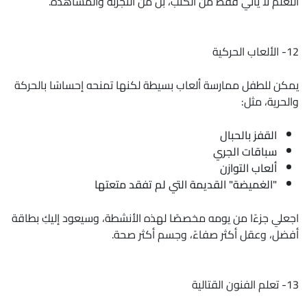
التعلم لا يأتي فقط من الكتب، بل من التجربة والمشاهدة.
12- الألعاب الحركية
يمكن للطفل ممارسة ألعاب بسيطة لكنها تمنحه إحساسًا بالحركة
والحرية، مثل:
القفز بالحبال
سباقات الجري
ألعاب التوازن
"الغميضة" القديمة التي لم تفقد متعتها
اجعلي جزءًا من يومه مخصصًا لهذه الأنشطة، وسيعود إليكِ بطاقة
أفضل، وعقل أكثر صفاءً، وجسم أكثر صحة.
13- تعلم الفنون القتالية